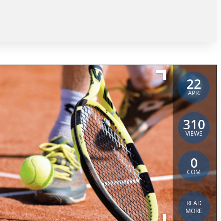
22
APR.
310
VIEWS
0
COM
READ
MORE