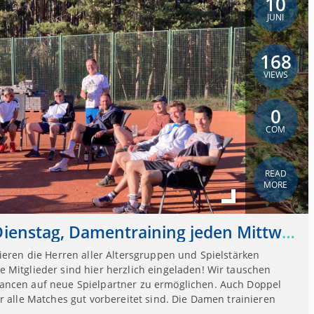
10
JUNI
168
VIEWS
0
COM
READ
MORE
Herrentraining jeden Dienstag, Damentraining jeden Mittwoch
ieren die Herren aller Altersgruppen und Spielstärken
 Mitglieder sind hier herzlich eingeladen! Wir tauschen
ancen auf neue Spielpartner zu ermöglichen. Auch Doppel
r alle Matches gut vorbereitet sind. Die Damen trainieren