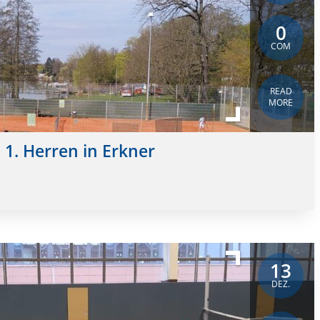
0
COM
READ
MORE
 1. Herren in Erkner
13
DEZ.