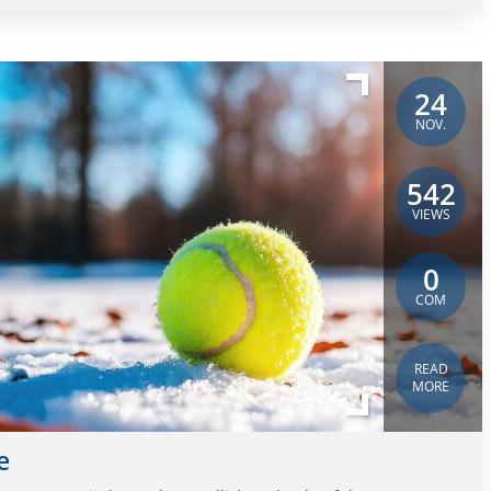
24
NOV.
542
VIEWS
0
COM
READ
MORE
e