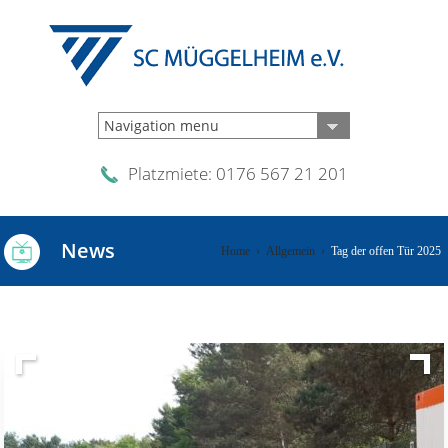
Navigation menu
Platzmiete: 0176 567 21 201
News
Home
›
Allgemein
›
Tag der offen Tür 2025