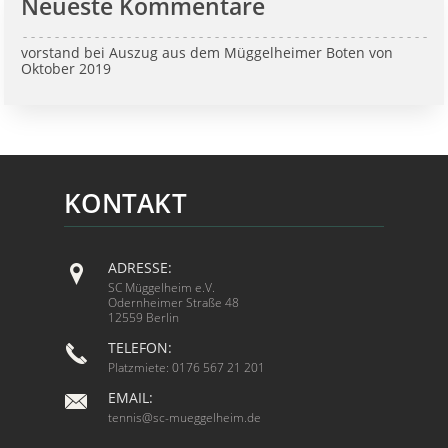
Neueste Kommentare
vorstand
bei
Auszug aus dem Müggelheimer Boten von
Oktober 2019
KONTAKT
ADRESSE:
SC Müggelheim e.V.
Odernheimer Straße 48
12559 Berlin
TELEFON:
Platzmiete: 0176 567 21 201
EMAIL:
tennis@sc-mueggelheim.de