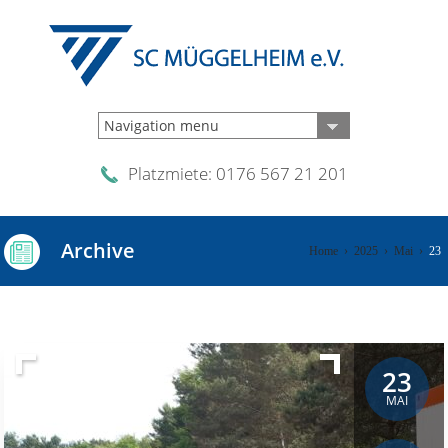
Navigation menu
Platzmiete: 0176 567 21 201
Archive
Home
›
2025
›
Mai
›
23
23
MAI