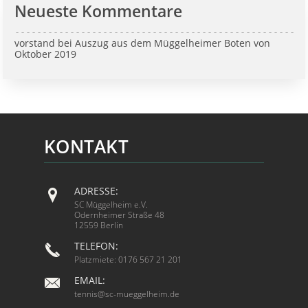
Neueste Kommentare
vorstand
bei
Auszug aus dem Müggelheimer Boten von
Oktober 2019
KONTAKT
ADRESSE:
SC Müggelheim e.V.
Odernheimer Straße 48
12559 Berlin
TELEFON:
Platzmiete: 0176 567 21 201
EMAIL:
tennis@sc-mueggelheim.de