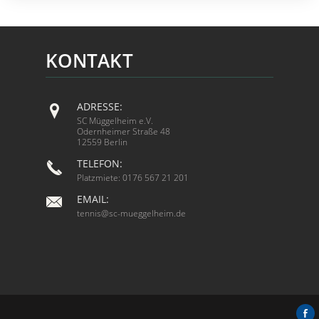
KONTAKT
ADRESSE:
SC Müggelheim e.V.
Odernheimer Straße 48
12559 Berlin
TELEFON:
Platzmiete: 0176 567 21 201
EMAIL:
tennis@sc-mueggelheim.de