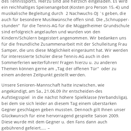
des Tennissports. Hierzu sind alle herzlich eingeladen. Es wird
ein reichhaltiges Speisenangebot (Kosten pro Person 15.-€) und
musikalische Begleitung durch 2 Nachwuchs-DJ `s geben, die
auch für besondere Musikwünsche offen sind. Die „Schnupper-
stunden“ für die Tennis-AG für die Müggelheimer Grundschule
sind erfolgreich angelaufen und wurden von den
Kindern/Schülern begeistert angenommen. Wir bedanken uns
für die freundliche Zusammenarbeit mit der Schulleitung Frau
Samper, die uns diese Möglichkeit eingeräumt hat. Wir werden
für interessierte Schüler diese Tennis-AG auch in den
Sommerferien weiterführen! Fragen hierzu u. zu anderen
Themen können gerne am „Tag der offenen Tür“ oder zu
einem anderen Zeitpunkt gestellt werden.
Unsere Senioren-Mannschaft hatte inzwischen, wie
angekündigt, am Sa., 21.06.09 ihr entscheiden-des
Aufstiegsspiel in die nächst höhere Spielklasse (Verbandsliga),
bei dem sie sich leider an diesem Tag einem überstarken
Gegner geschlagen geben mussten. Dennoch gilt Ihnen unser
Glückwunsch für eine hervorragend gespielte Saison 2009.
Diese wurde mit dem Gegner u. den Fans dann auch
gebührend gefeiert….. –