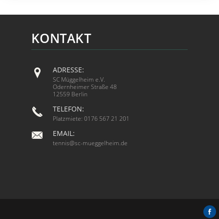
KONTAKT
ADRESSE:
SC Müggelheim e.V.
Odernheimer Straße 48
12559 Berlin
TELEFON:
Platzmiete: 0176 567 21 201
EMAIL:
tennis@sc-mueggelheim.de