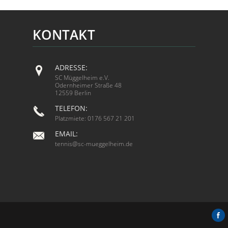
KONTAKT
ADRESSE:
SC Müggelheim e.V.
Odernheimer Straße 48
12559 Berlin
TELEFON:
Platzmiete: 0176 567 21 201
EMAIL:
tennis@sc-mueggelheim.de